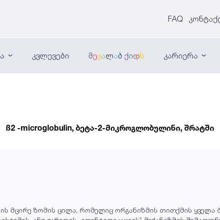
FAQ
კონტაქ
ნა
კვლევები
მ
ე
გ
ა
ლ
ა
ბ
ქ
ი
დ
ს
კარიერა
ß2 -microglobulin, ბეტა-2-მიკროგლობულინი, შრატში
ის მცირე ზომის ცილა, რომელიც ორგანიზმის თითქმის ყველა ბი
სისტემის, ანუ უჯრედის „იდენტიფიკაციის“ მექანიზმის შემადგე