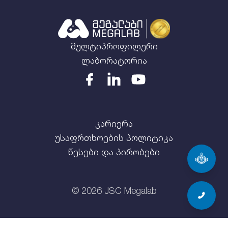
მულტიპროფილური
ლაბორატორია
კარიერა
უსაფრთხოების პოლიტიკა
წესები და პირობები
©
2026
JSC Megalab