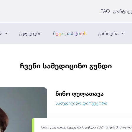
FAQ
კონტაქ
ნა
კვლევები
მ
ე
გ
ა
ლ
ა
ბ
ქ
ი
დ
ს
კარიერა
ჩვენი სამედიცინო გუნდი
ნინო ღულათავა
სამედიცინო დირექტორი
ნინო ღულათავა მეგალაბის გუნდს 2021 წელს შემოუერთ