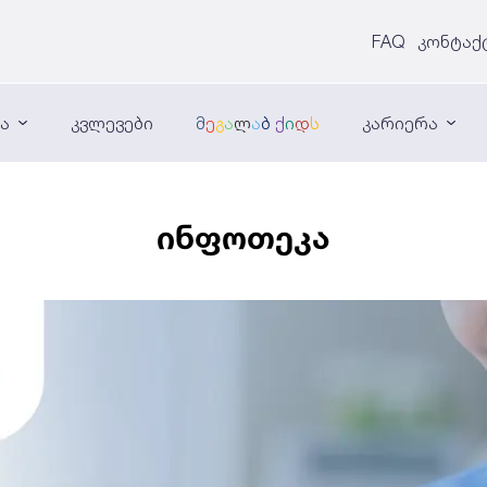
FAQ
კონტაქ
ნა
კვლევები
მ
ე
გ
ა
ლ
ა
ბ
ქ
ი
დ
ს
კარიერა
ინფოთეკა