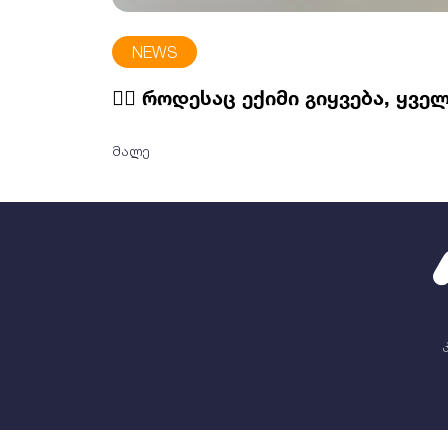
NEWS
👩‍⚕️ როდესაც ექიმი გიყვება, ყ
მალე