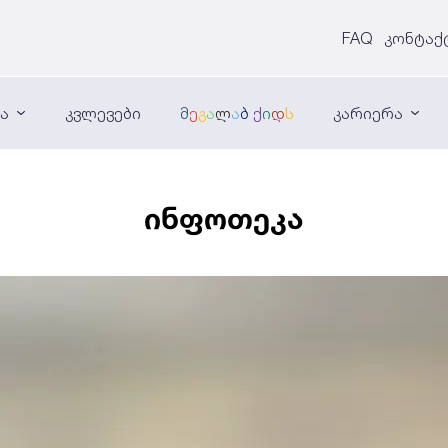
FAQ
კონტაქ
ნა
კვლევები
მ
ე
გ
ა
ლ
ა
ბ
ქ
ი
დ
ს
კარიერა
ინფოთეკა