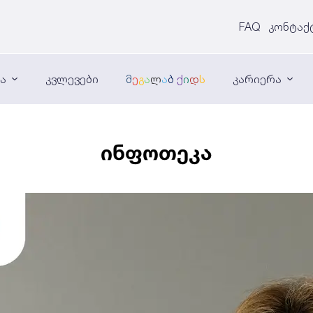
FAQ
კონტაქ
ნა
კვლევები
მ
ე
გ
ა
ლ
ა
ბ
ქ
ი
დ
ს
კარიერა
ინფოთეკა