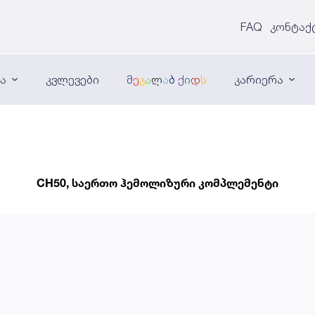
FAQ
კონტაქ
ნა
კვლევები
მ
ე
გ
ა
ლ
ა
ბ
ქ
ი
დ
ს
კარიერა
CH50, საერთო ჰემოლიზური კომპლემენტი