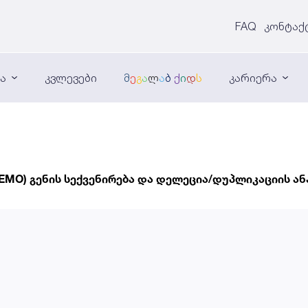
FAQ
კონტაქ
ნა
კვლევები
მ
ე
გ
ა
ლ
ა
ბ
ქ
ი
დ
ს
კარიერა
EMO) გენის სექვენირება და დელეცია/დუპლიკაციის ა