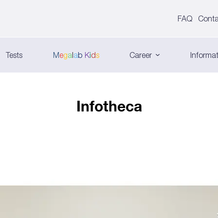
FAQ
Conta
Tests
M
e
g
a
l
a
b
K
i
d
s
Career
Informat
Infotheca