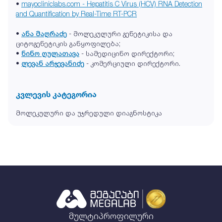
•
mayocliniclabs.com - Hepatitis C Virus (HCV) RNA Detection
and Quantification by Real-Time RT-PCR
•
ანა მაღრაძე
- მოლეკულური გენეტიკისა და
ციტოგენეტიკის განყოფილება;
•
ნინო ღულათავა
- სამედიცინო დირექტორი;
•
ლევან არჯევანიძე
- კომერციული დირექტორი.
კვლევის კატეგორია
მოლეკულური და უჯრედული დიაგნოსტიკა
მულტიპროფილური